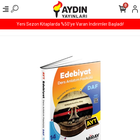
0
Yeni Sezon Kitaplarda %50'ye Varan İndirimler Başladı!