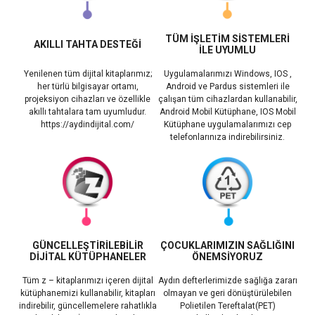
TÜM İŞLETİM SİSTEMLERİ
AKILLI TAHTA DESTEĞİ
İLE UYUMLU
Yenilenen tüm dijital kitaplarımız;
Uygulamalarımızı Windows, IOS ,
her türlü bilgisayar ortamı,
Android ve Pardus sistemleri ile
projeksiyon cihazları ve özellikle
çalışan tüm cihazlardan kullanabilir,
akıllı tahtalara tam uyumludur.
Android Mobil Kütüphane, IOS Mobil
https://aydindijital.com/
Kütüphane uygulamalarımızı cep
telefonlarınıza indirebilirsiniz.
GÜNCELLEŞTİRİLEBİLİR
ÇOCUKLARIMIZIN SAĞLIĞINI
DİJİTAL KÜTÜPHANELER
ÖNEMSİYORUZ
Tüm z – kitaplarımızı içeren dijital
Aydın defterlerimizde sağlığa zararı
kütüphanemizi kullanabilir, kitapları
olmayan ve geri dönüştürülebilen
indirebilir, güncellemelere rahatlıkla
Polietilen Tereftalat(PET)