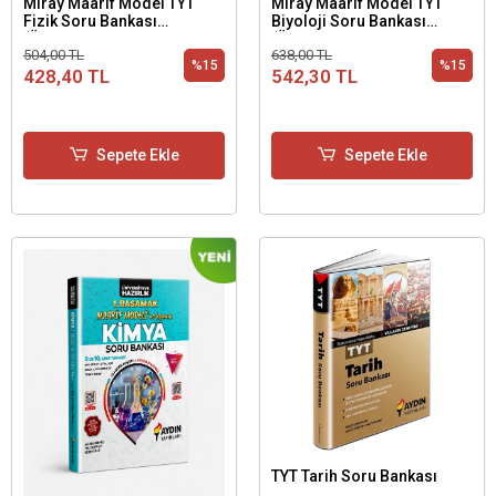
Miray Maarif Model TYT
Miray Maarif Model TYT
Fizik Soru Bankası
Biyoloji Soru Bankası
(Üniversiteye Hazırlık 1.
(Üniversiteye Hazırlık 1.
504,00 TL
638,00 TL
Basamak)
Basamak)
%15
%15
428,40 TL
542,30 TL
Sepete Ekle
Sepete Ekle
TYT Tarih Soru Bankası