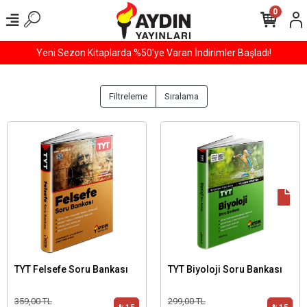
0
800 TL ve Üzeri Tüm Alışverişlerinizde ÜCRETSİZ KARGO!
Filtreleme
Sıralama
TYT Felsefe Soru Bankası
TYT Biyoloji Soru Bankası
359,00 TL
299,00 TL