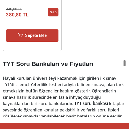
448,00 TL
%15
380,80 TL
Sepete Ekle
TYT Soru Bankaları ve Fiyatları
Hayali kurulan üniversiteyi kazanmak için girilen ilk sınav
TYT’dir. Temel Yeterlilik Testleri adıyla bilinen sınava, alan fark
etmeksizin bütün öğrenciler katılım gösterir. Öğrencilerin
sınava hazırlık sürecinde en fazla ihtiyaç duyduğu
kaynaklardan biri soru bankalarıdır.
TYT soru bankası
kitapları
sayesinde öğrenilen konular pekiştirilir ve farklı soru tipleri
çözülerek sınavda yapılabilecek basit hataların önüne geçilir.
TYT soru bankaları
, her bir ders için ayrı ayrı hazırlanmaktadır.