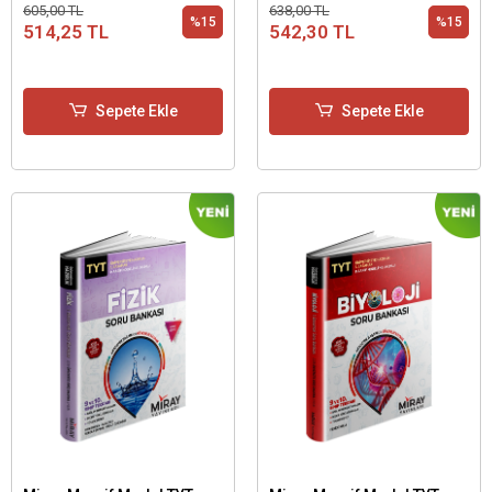
605,00 TL
638,00 TL
Basamak)
Basamak)
%15
%15
514,25 TL
542,30 TL
Sepete Ekle
Sepete Ekle