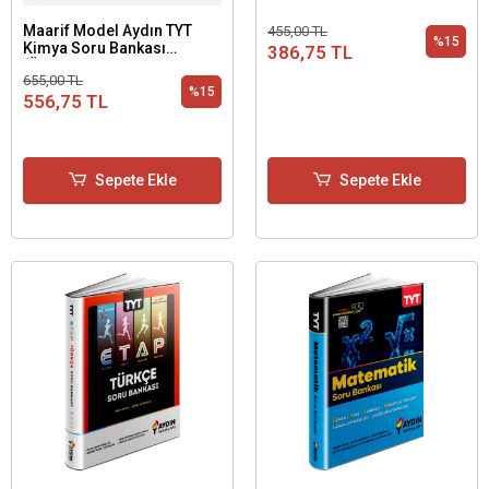
Maarif Model Aydın TYT
455,00 TL
%15
Kimya Soru Bankası
386,75 TL
(Üniversiteye Hazırlık 1.
655,00 TL
Basamak)
%15
556,75 TL
Sepete Ekle
Sepete Ekle