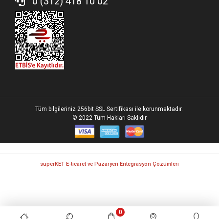
0 (312) 418 10 02
bankası setleri olacaktır.
Tüm bilgileriniz 256bit SSL Sertifikası ile korunmaktadır.
© 2022
Tüm Hakları Saklıdır
superKET E-ticaret ve Pazaryeri Entegrasyon Çözümleri
0