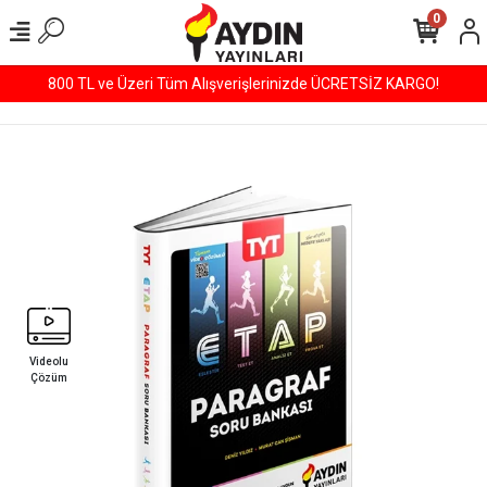
0
800 TL ve Üzeri Tüm Alışverişlerinizde ÜCRETSİZ KARGO!
Videolu
Çözüm