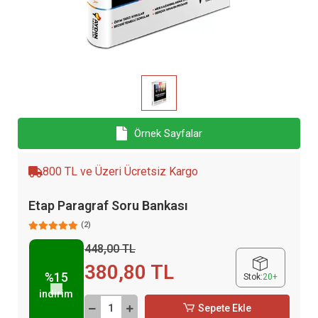
Örnek Sayfalar
800 TL ve Üzeri Ücretsiz Kargo
Etap Paragraf Soru Bankası
(2)
448,00 TL
380,80 TL
%15
Stok:
20+
indirim
Sepete Ekle