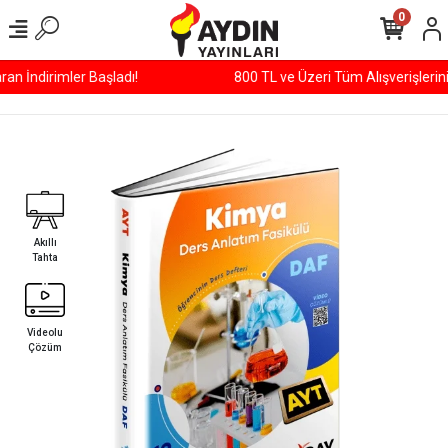
0
800 TL ve Üzeri Tüm Alışverişlerinizde ÜCRETSİZ KARGO!
Akıllı
Tahta
Videolu
Çözüm