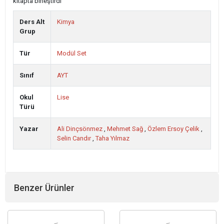
kitapta birleştirdi
Ders Alt
Kimya
Grup
Tür
Modül Set
Sınıf
AYT
Okul
Lise
Türü
Yazar
Ali Dinçsönmez
,
Mehmet Sağ
,
Özlem Ersoy Çelik
,
Selin Candır
,
Taha Yılmaz
Benzer Ürünler