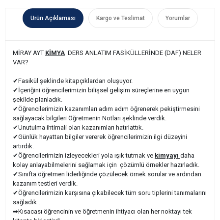
Ürün Açıklaması
Kargo ve Teslimat
Yorumlar
MİRAY AYT
KİMYA
DERS ANLATIM FASİKÜLLERİNDE (DAF) NELER
VAR?
✔Fasikül şeklinde kitapçıklardan oluşuyor.
✔İçeriğini öğrencilerimizin bilişsel gelişim süreçlerine en uygun
şekilde planladık.
✔Öğrencilerimizin kazanımları adım adım öğrenerek pekiştirmesini
sağlayacak bilgileri Öğretmenin Notları şeklinde verdik.
✔Unutulma ihtimali olan kazanımları hatırlattık.
✔Günlük hayattan bilgiler vererek öğrencilerimizin ilgi düzeyini
artırdık.
✔Öğrencilerimizin izleyecekleri yola ışık tutmak ve
kimyayı
daha
kolay anlayabilmelerini sağlamak için çözümlü örnekler hazırladık.
✔Sınıfta öğretmen liderliğinde çözülecek örnek sorular ve ardından
kazanım testleri verdik.
✔Öğrencilerimizin karşısına çıkabilecek tüm soru tiplerini tanımalarını
sağladık .
➡Kısacası öğrencinin ve öğretmenin ihtiyacı olan her noktayı tek