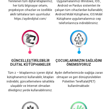
Yenilenen tüm dijital kitaplarımız;
Uygulamalarımızı Windows, IOS ,
her türlü bilgisayar ortamı,
Android ve Pardus sistemleri ile
projeksiyon cihazları ve özellikle
çalışan tüm cihazlardan kullanabilir,
akıllı tahtalara tam uyumludur.
Android Mobil Kütüphane, IOS Mobil
https://aydindijital.com/
Kütüphane uygulamalarımızı cep
telefonlarınıza indirebilirsiniz.
GÜNCELLEŞTİRİLEBİLİR
ÇOCUKLARIMIZIN SAĞLIĞINI
DİJİTAL KÜTÜPHANELER
ÖNEMSİYORUZ
Tüm z – kitaplarımızı içeren dijital
Aydın defterlerimizde sağlığa zararı
kütüphanemizi kullanabilir, kitapları
olmayan ve geri dönüştürülebilen
indirebilir, güncellemelere rahatlıkla
Polietilen Tereftalat(PET)
ulaşabilir ve İnternet olmadan
kullanılmaktadır.
dilediğiniz yerde kullanabilirsiniz.