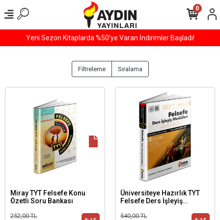
0
Yeni Sezon Kitaplarda %50'ye Varan İndirimler Başladı!
Filtreleme
Sıralama
Miray TYT Felsefe Konu
Üniversiteye Hazırlık TYT
Özetli Soru Bankası
Felsefe Ders İşleyiş
Modülleri
252,00 TL
540,00 TL