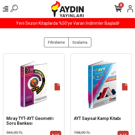
0
 Başladı!
800 TL ve Üzeri Tüm Alışverişlerinizde ÜCRET
Filtreleme
Sıralama
Miray TYT-AYT Geometri
AYT Sayısal Kamp Kitabı
Soru Bankası
563,00 TL
758,00 TL