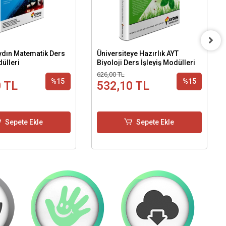
Aydın Matematik Ders
Üniversiteye Hazırlık AYT
dülleri
Biyoloji Ders İşleyiş Modülleri
626,00 TL
%15
%15
0 TL
532,10 TL
Sepete Ekle
Sepete Ekle