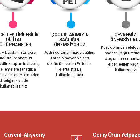
ELLEŞTİRİLEBİLİR
ÇOCUKLARIMIZIN
ÇEVREMİZİ
DİJİTAL
SAĞLIĞINI
ÖNEMSİYORU
ÜTÜPHANELER
ÖNEMSİYORUZ
Düşük oranda selüloz 
 – kitaplarımızı içeren
Aydın defterlerimizde sağlığa
sadece kâğıt üretimi
jital kütüphanemizi
zararı olmayan ve geri
oluşturulan ormanla
ilir, kitapları indirebilir,
dönüştürülebilen Polietilen
elden edilen kâğıtl
ellemelere rahatlıkla
Tereftalat(PET)
kullanıyoruz.
ilir ve İnternet olmadan
kullanılmaktadır.
dilediğiniz yerde
kullanabilirsiniz.
Güvenli Alışveriş
Geniş Ürün Yelpaze