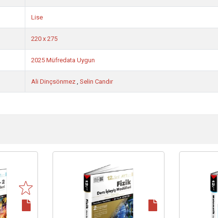
Lise
220 x 275
2025 Müfredata Uygun
Ali Dinçsönmez
,
Selin Candır