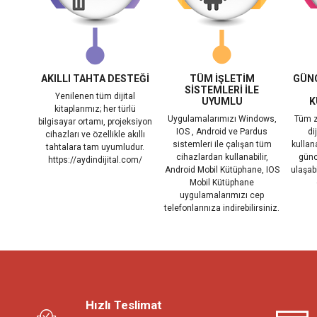
AKILLI TAHTA DESTEĞİ
TÜM İŞLETİM
GÜNC
SİSTEMLERİ İLE
Yenilenen tüm dijital
UYUMLU
K
kitaplarımız; her türlü
Uygulamalarımızı Windows,
Tüm z
bilgisayar ortamı, projeksiyon
IOS , Android ve Pardus
di
cihazları ve özellikle akıllı
sistemleri ile çalışan tüm
kullanab
tahtalara tam uyumludur.
cihazlardan kullanabilir,
günc
https://aydindijital.com/
Android Mobil Kütüphane, IOS
ulaşab
Mobil Kütüphane
uygulamalarımızı cep
telefonlarınıza indirebilirsiniz.
Hızlı Teslimat