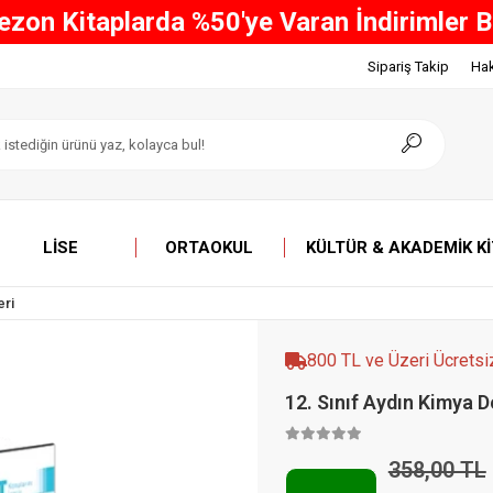
ve Üzeri Tüm Alışverişlerinizde ÜCRETSİ
Sipariş Takip
Ha
LISE
ORTAOKUL
KÜLTÜR & AKADEMIK K
eri
800 TL ve Üzeri Ücretsi
12. Sınıf Aydın Kimya D
358,00 TL