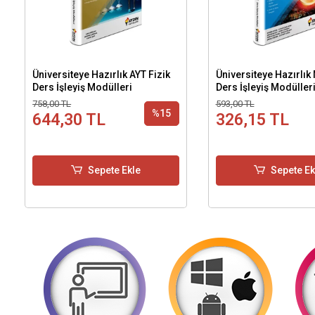
Üniversiteye Hazırlık AYT Fizik
Üniversiteye Hazırlık
Ders İşleyiş Modülleri
Ders İşleyiş Modülleri
758,00 TL
593,00 TL
%15
644,30 TL
326,15 TL
Sepete Ekle
Sepete Ek