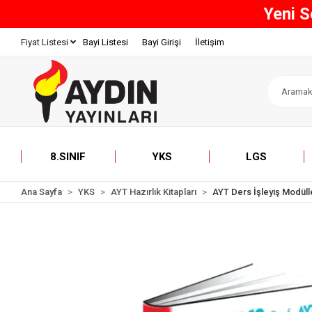
800 TL 
Bayi Listesi
Bayi Girişi
İletişim
Fiyat Listesi
8.SINIF
YKS
LGS
Ana Sayfa
YKS
AYT Hazırlık Kitapları
AYT Ders İşleyiş Modüll