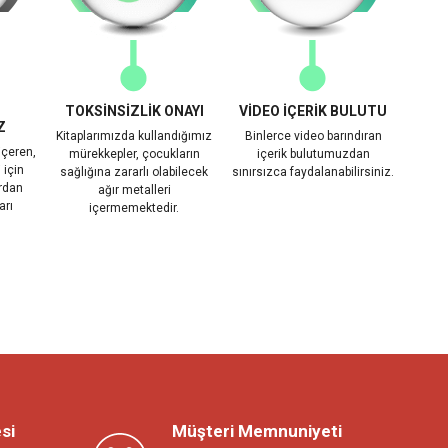
TOKSİNSİZLİK ONAYI
VİDEO İÇERİK BULUTU
Z
Kitaplarımızda kullandığımız
Binlerce video barındıran
içeren,
mürekkepler, çocukların
içerik bulutumuzdan
 için
sağlığına zararlı olabilecek
sınırsızca faydalanabilirsiniz.
rdan
ağır metalleri
arı
içermemektedir.
si
Müşteri Memnuniyeti