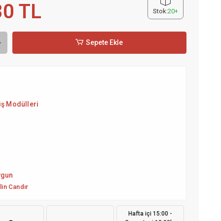
30 TL
Stok:
20+
Sepete Ekle
iş Modülleri
5
ygun
lin Candır
Hafta içi 15:00 -