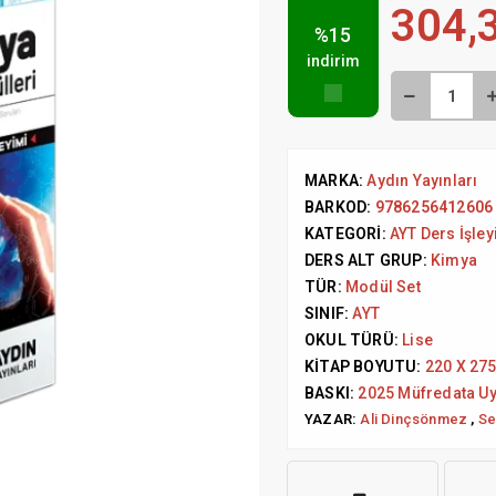
304,
%15
indirim
MARKA:
Aydın Yayınları
BARKOD:
9786256412606
KATEGORI:
AYT Ders İşley
DERS ALT GRUP:
Kimya
TÜR:
Modül Set
SINIF:
AYT
OKUL TÜRÜ:
Lise
KITAP BOYUTU:
220 X 27
BASKI:
2025 Müfredata U
YAZAR:
Ali Dinçsönmez
,
Se