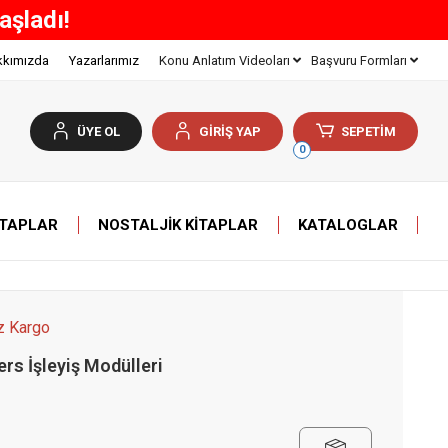
Z KARGO!
kkımızda
Yazarlarımız
Konu Anlatım Videoları
Başvuru Formları
ÜYE OL
GİRİŞ YAP
SEPETİM
0
ITAPLAR
NOSTALJIK KITAPLAR
KATALOGLAR
z Kargo
ers İşleyiş Modülleri