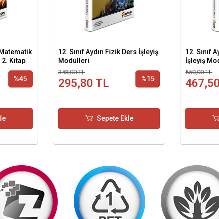
 Matematik
12. Sınıf Aydın Fizik Ders İşleyiş
12. Sınıf 
 2. Kitap
Modülleri
İşleyiş Mo
348,00 TL
550,00 TL
%45
%15
295,80 TL
467,5
le
Sepete Ekle