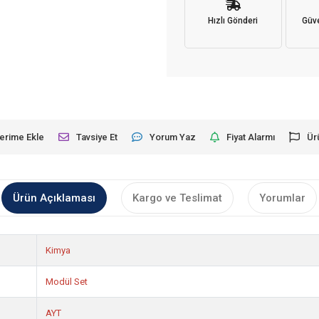
Hızlı Gönderi
Güve
lerime Ekle
Tavsiye Et
Yorum Yaz
Fiyat Alarmı
Ür
Ürün Açıklaması
Kargo ve Teslimat
Yorumlar
Kimya
Modül Set
AYT