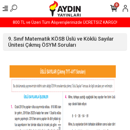
0
800 TL ve Üzeri Tüm Alışverişlerinizde ÜCRETSİZ KARGO!
9. Sınıf Matematik KÖSB Üslü ve Köklü Sayılar
Ünitesi Çıkmış ÖSYM Soruları