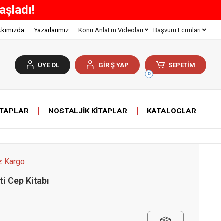
Z KARGO!
kkımızda
Yazarlarımız
Konu Anlatım Videoları
Başvuru Formları
ÜYE OL
GİRİŞ YAP
SEPETİM
0
ITAPLAR
NOSTALJIK KITAPLAR
KATALOGLAR
z Kargo
ti Cep Kitabı