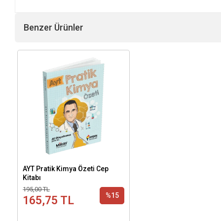
Benzer Ürünler
AYT Pratik Kimya Özeti Cep
Kitabı
195,00 TL
%15
165,75 TL