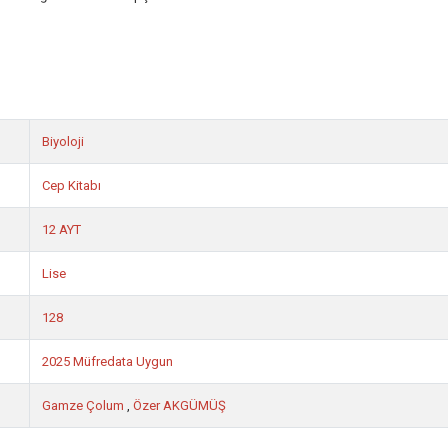
Biyoloji
Cep Kitabı
12 AYT
Lise
128
2025 Müfredata Uygun
Gamze Çolum
,
Özer AKGÜMÜŞ