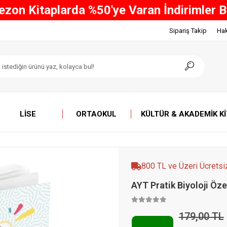
ve Üzeri Tüm Alışverişlerinizde ÜCRETSİ
Sipariş Takip
Ha
LISE
ORTAOKUL
KÜLTÜR & AKADEMIK K
800 TL ve Üzeri Ücretsi
AYT Pratik Biyoloji Öze
179,00 TL