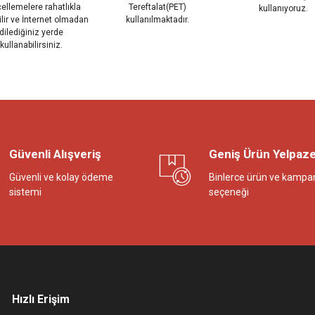
ellemelere rahatlıkla
Tereftalat(PET)
kullanıyoruz.
ilir ve İnternet olmadan
kullanılmaktadır.
dilediğiniz yerde
kullanabilirsiniz.
Güvenli Alışveriş
Geniş Ürün Yelpaze
Güvenli ve kolay ödeme
Binlerce ürün ve kampa
sistemi
seçeneği
Hızlı Erişim