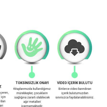
TOKSİNSİZLİK ONAYI
VİDEO İÇERİK BULUTU
Z
Kitaplarımızda kullandığımız
Binlerce video barındıran
içeren,
mürekkepler, çocukların
içerik bulutumuzdan
 için
sağlığına zararlı olabilecek
sınırsızca faydalanabilirsiniz.
rdan
ağır metalleri
arı
içermemektedir.