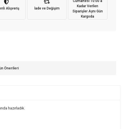
Cumartesi 10:00'a
Kadar Verilen
nli Alışveriş
İade ve Değişim
Siparişler Aynı Gün
Kargoda
ün Önerileri
ında hazırladık.