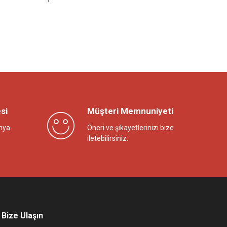
si
Müşteri Memnuniyeti
nya
Öneri ve şikayetlerinizi bize
iletebilirsiniz.
Bize Ulaşın