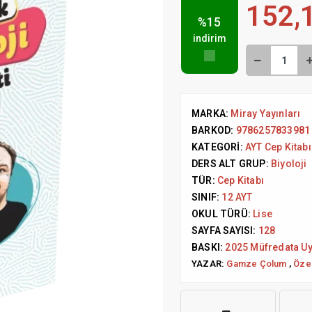
152,
%15
indirim
MARKA:
Miray Yayınları
BARKOD:
9786257833981
KATEGORI:
AYT Cep Kitabı
DERS ALT GRUP:
Biyoloji
TÜR:
Cep Kitabı
SINIF:
12 AYT
OKUL TÜRÜ:
Lise
SAYFA SAYISI:
128
BASKI:
2025 Müfredata U
YAZAR:
Gamze Çolum
,
Öze