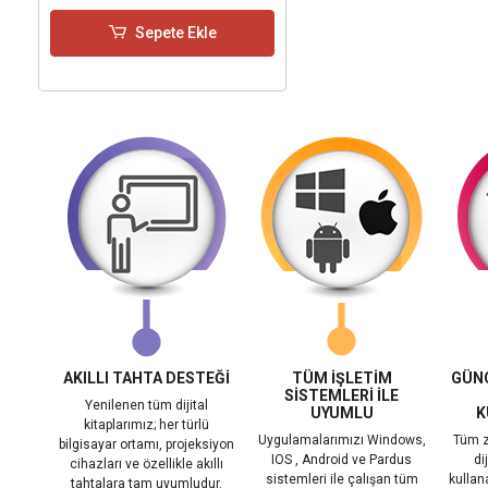
Sepete Ekle
AKILLI TAHTA DESTEĞİ
TÜM İŞLETİM
GÜNC
SİSTEMLERİ İLE
Yenilenen tüm dijital
UYUMLU
K
kitaplarımız; her türlü
Uygulamalarımızı Windows,
Tüm z
bilgisayar ortamı, projeksiyon
IOS , Android ve Pardus
di
cihazları ve özellikle akıllı
sistemleri ile çalışan tüm
kullanab
tahtalara tam uyumludur.