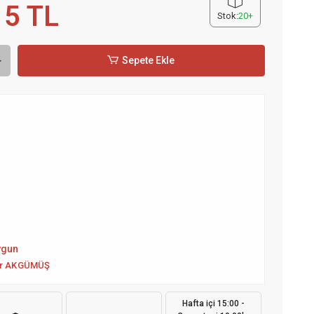
15 TL
Stok:
20+
Sepete Ekle
ygun
r AKGÜMÜŞ
Hafta içi 15:00 -