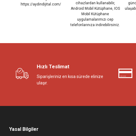
cihazlardan kullanabilir,
günc
https://aydindijital.com/
Android Mobil Kütüphane, IOS
ulaşab
Mobil Kütüphane
uygulamalarımızı cep
telefonlarınıza indirebilirsiniz.
Hızlı Teslimat
Siparişleriniz en kısa sürede elinize
ulaşır.
Yasal Bilgiler