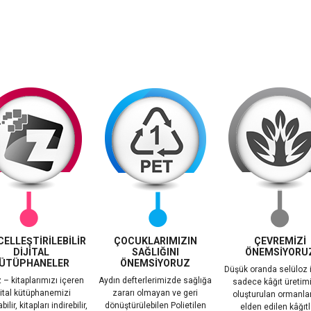
ELLEŞTİRİLEBİLİR
ÇOCUKLARIMIZIN
ÇEVREMİZİ
DİJİTAL
SAĞLIĞINI
ÖNEMSİYORU
ÜTÜPHANELER
ÖNEMSİYORUZ
Düşük oranda selüloz 
 – kitaplarımızı içeren
Aydın defterlerimizde sağlığa
sadece kâğıt üretimi
jital kütüphanemizi
zararı olmayan ve geri
oluşturulan ormanla
ilir, kitapları indirebilir,
dönüştürülebilen Polietilen
elden edilen kâğıtl