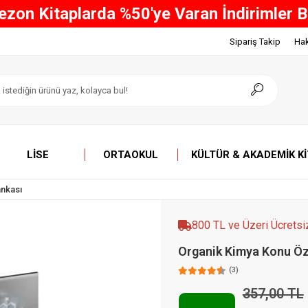
ve Üzeri Tüm Alışverişlerinizde ÜCRETSİ
Sipariş Takip
Ha
LISE
ORTAOKUL
KÜLTÜR & AKADEMIK K
ankası
800 TL ve Üzeri Ücretsi
Organik Kimya Konu Öz
(3)
357,00 TL