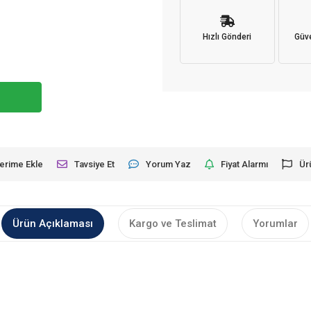
Hızlı Gönderi
Güve
lerime Ekle
Tavsiye Et
Yorum Yaz
Fiyat Alarmı
Ür
Ürün Açıklaması
Kargo ve Teslimat
Yorumlar