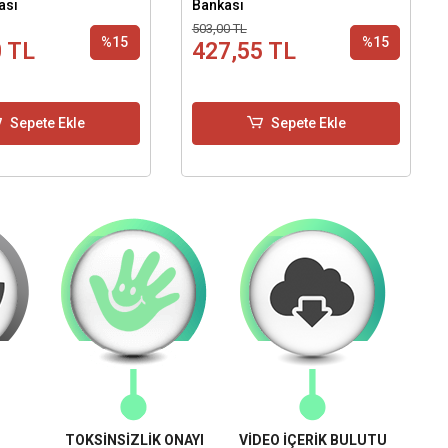
ası
Bankası
503,00 TL
%15
%15
0 TL
427,55 TL
Sepete Ekle
Sepete Ekle
TOKSİNSİZLİK ONAYI
VİDEO İÇERİK BULUTU