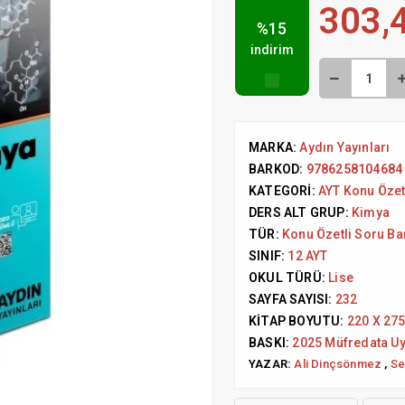
303,
%15
indirim
MARKA:
Aydın Yayınları
BARKOD:
9786258104684
KATEGORI:
AYT Konu Özet
DERS ALT GRUP:
Kimya
TÜR:
Konu Özetli Soru Ba
SINIF:
12 AYT
OKUL TÜRÜ:
Lise
SAYFA SAYISI:
232
KITAP BOYUTU:
220 X 27
BASKI:
2025 Müfredata U
YAZAR:
Ali Dinçsönmez
,
Se