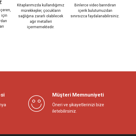
Z
Kitaplarımızda kullandığımız
Binlerce video barındıran
içeren,
mürekkepler, çocukların
içerik bulutumuzdan
 için
sağlığına zararlı olabilecek
sınırsızca faydalanabilirsiniz.
rdan
ağır metalleri
arı
içermemektedir.
si
Müşteri Memnuniyeti
nya
Öneri ve şikayetlerinizi bize
iletebilirsiniz.