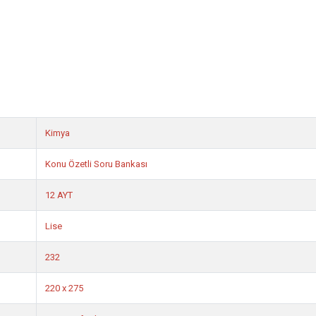
Kimya
Konu Özetli Soru Bankası
12 AYT
Lise
232
220 x 275