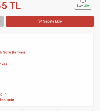
45 TL
Stok:
20+
Sepete Ekle
li Soru Bankası
nkası
5
ygun
lin Candır