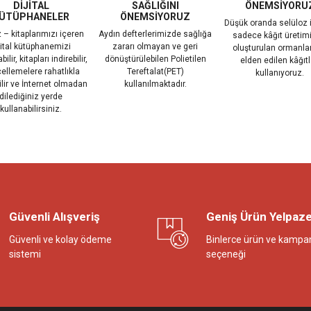
DİJİTAL
SAĞLIĞINI
ÖNEMSİYORU
ÜTÜPHANELER
ÖNEMSİYORUZ
Düşük oranda selüloz 
 – kitaplarımızı içeren
Aydın defterlerimizde sağlığa
sadece kâğıt üretimi
jital kütüphanemizi
zararı olmayan ve geri
oluşturulan ormanla
ilir, kitapları indirebilir,
dönüştürülebilen Polietilen
elden edilen kâğıtl
ellemelere rahatlıkla
Tereftalat(PET)
kullanıyoruz.
ilir ve İnternet olmadan
kullanılmaktadır.
dilediğiniz yerde
kullanabilirsiniz.
Güvenli Alışveriş
Geniş Ürün Yelpaze
Güvenli ve kolay ödeme
Binlerce ürün ve kampa
sistemi
seçeneği