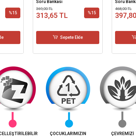
Soru Bankası
Soru Bank
369,00 TL
468,00 TL
%15
%15
313,65 TL
397,8
le
Sepete Ekle
ELLEŞTİRİLEBİLİR
ÇOCUKLARIMIZIN
ÇEVREMİZİ