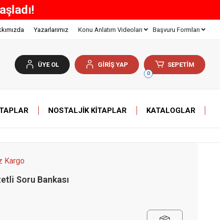
Z KARGO!
kkımızda
Yazarlarımız
Konu Anlatım Videoları
Başvuru Formları
ÜYE OL
GİRİŞ YAP
SEPETİM
0
ITAPLAR
NOSTALJIK KITAPLAR
KATALOGLAR
z Kargo
etli Soru Bankası