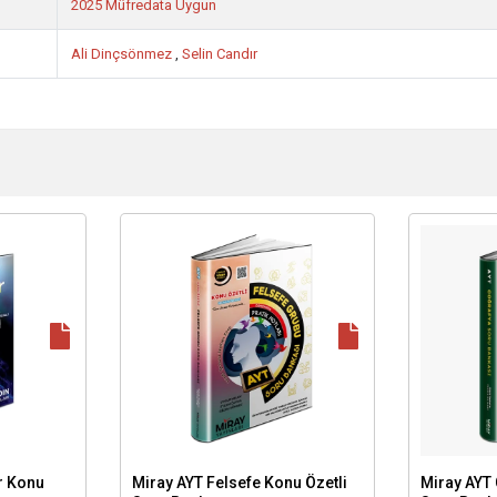
2025 Müfredata Uygun
Ali Dinçsönmez
,
Selin Candır
r Konu
Miray AYT Felsefe Konu Özetli
Miray AYT 