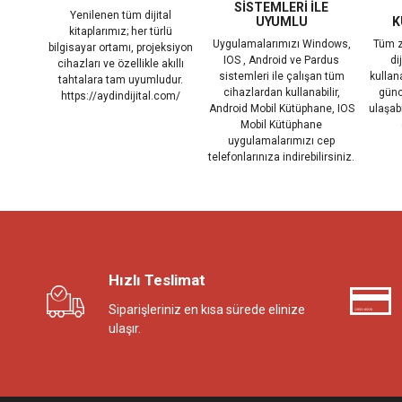
SİSTEMLERİ İLE
Yenilenen tüm dijital
UYUMLU
K
kitaplarımız; her türlü
Uygulamalarımızı Windows,
Tüm z
bilgisayar ortamı, projeksiyon
IOS , Android ve Pardus
di
cihazları ve özellikle akıllı
sistemleri ile çalışan tüm
kullanab
tahtalara tam uyumludur.
cihazlardan kullanabilir,
günc
https://aydindijital.com/
Android Mobil Kütüphane, IOS
ulaşab
Mobil Kütüphane
uygulamalarımızı cep
telefonlarınıza indirebilirsiniz.
Hızlı Teslimat
Siparişleriniz en kısa sürede elinize
ulaşır.