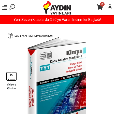
0
800 TL ve Üzeri Tüm Alışverişlerinizde ÜCRETSİZ KARGO!
ESKİ BASKI (MÜFREDATA UYUMLU)
Videolu
Çözüm