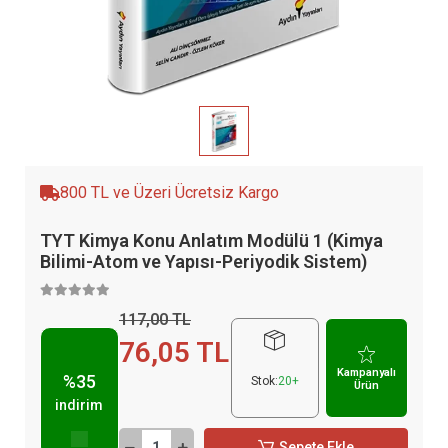
800 TL ve Üzeri Ücretsiz Kargo
TYT Kimya Konu Anlatım Modülü 1 (Kimya
Bilimi-Atom ve Yapısı-Periyodik Sistem)
117,00 TL
76,05 TL
Kampanyalı
%35
Stok:
20+
Ürün
indirim
Sepete Ekle