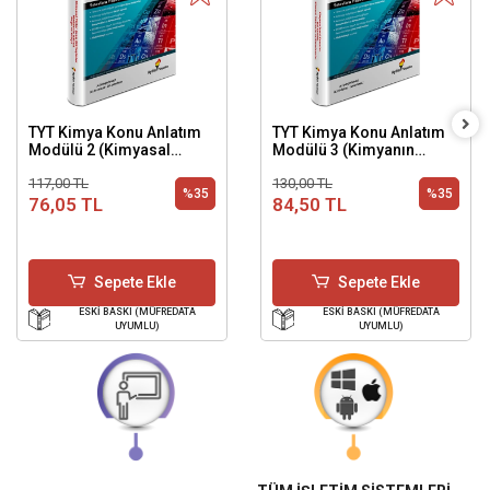
TYT Kimya Konu Anlatım
TYT Kimya Konu Anlatım
Modülü 2 (Kimyasal
Modülü 3 (Kimyanın
Türler Arası Etkileşimler-
Temel Yasaları-Mol-
117,00 TL
130,00 TL
Maddenin Halleri-Doğa ve
Kimyasal Hesaplamalar)
%35
%35
76,05 TL
84,50 TL
Kimya)
Sepete Ekle
Sepete Ekle
ESKİ BASKI (MÜFREDATA
ESKİ BASKI (MÜFREDATA
UYUMLU)
UYUMLU)