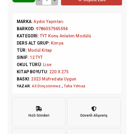
MARKA:
Aydın Yayınları
BARKOD:
9786057945594
KATEGORI:
TYT Konu Anlatım Modülü
DERS ALT GRUP:
Kimya
TÜR:
Modül Kitap
SINIF:
12 TYT
OKUL TÜRÜ:
Lise
KITAP BOYUTU:
220 X 275
BASKI:
2023 Müfredata Uygun
YAZAR:
Ali Dinçsönmez
,
Taha Yılmaz
Hızlı Gönderi
Güvenli Alışveriş