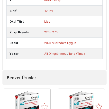
Tür
Modül Kitap
Sınıf
12 TYT
Okul Türü
Lise
Kitap Boyutu
220 x 275
Baskı
2023 Müfredata Uygun
Yazar
Ali Dinçsönmez
,
Taha Yılmaz
Benzer Ürünler