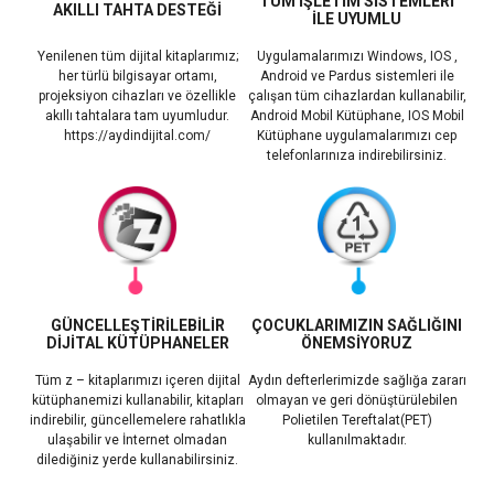
TÜM İŞLETİM SİSTEMLERİ
AKILLI TAHTA DESTEĞİ
İLE UYUMLU
Yenilenen tüm dijital kitaplarımız;
Uygulamalarımızı Windows, IOS ,
her türlü bilgisayar ortamı,
Android ve Pardus sistemleri ile
projeksiyon cihazları ve özellikle
çalışan tüm cihazlardan kullanabilir,
akıllı tahtalara tam uyumludur.
Android Mobil Kütüphane, IOS Mobil
https://aydindijital.com/
Kütüphane uygulamalarımızı cep
telefonlarınıza indirebilirsiniz.
GÜNCELLEŞTİRİLEBİLİR
ÇOCUKLARIMIZIN SAĞLIĞINI
DİJİTAL KÜTÜPHANELER
ÖNEMSİYORUZ
Tüm z – kitaplarımızı içeren dijital
Aydın defterlerimizde sağlığa zararı
kütüphanemizi kullanabilir, kitapları
olmayan ve geri dönüştürülebilen
indirebilir, güncellemelere rahatlıkla
Polietilen Tereftalat(PET)
ulaşabilir ve İnternet olmadan
kullanılmaktadır.
dilediğiniz yerde kullanabilirsiniz.