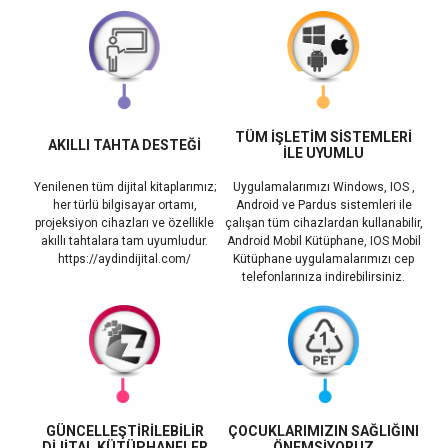
TÜM İŞLETİM SİSTEMLERİ
AKILLI TAHTA DESTEĞİ
İLE UYUMLU
Yenilenen tüm dijital kitaplarımız;
Uygulamalarımızı Windows, IOS ,
her türlü bilgisayar ortamı,
Android ve Pardus sistemleri ile
projeksiyon cihazları ve özellikle
çalışan tüm cihazlardan kullanabilir,
akıllı tahtalara tam uyumludur.
Android Mobil Kütüphane, IOS Mobil
https://aydindijital.com/
Kütüphane uygulamalarımızı cep
telefonlarınıza indirebilirsiniz.
GÜNCELLEŞTİRİLEBİLİR
ÇOCUKLARIMIZIN SAĞLIĞINI
DİJİTAL KÜTÜPHANELER
ÖNEMSİYORUZ