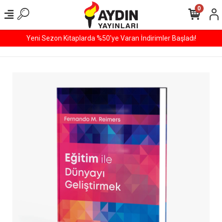
0
Yeni Sezon Kitaplarda %50'ye Varan İndirimler Başladı!