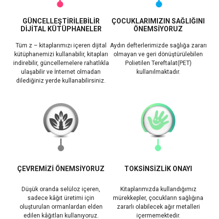
GÜNCELLEŞTİRİLEBİLİR
ÇOCUKLARIMIZIN SAĞLIĞINI
DİJİTAL KÜTÜPHANELER
ÖNEMSİYORUZ
Tüm z – kitaplarımızı içeren dijital
Aydın defterlerimizde sağlığa zararı
kütüphanemizi kullanabilir, kitapları
olmayan ve geri dönüştürülebilen
indirebilir, güncellemelere rahatlıkla
Polietilen Tereftalat(PET)
ulaşabilir ve İnternet olmadan
kullanılmaktadır.
dilediğiniz yerde kullanabilirsiniz.
ÇEVREMİZİ ÖNEMSİYORUZ
TOKSİNSİZLİK ONAYI
Düşük oranda selüloz içeren,
Kitaplarımızda kullandığımız
sadece kâğıt üretimi için
mürekkepler, çocukların sağlığına
oluşturulan ormanlardan elden
zararlı olabilecek ağır metalleri
edilen kâğıtları kullanıyoruz.
içermemektedir.