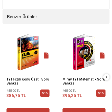
Benzer Ürünler
TYT Fizik Konu Özetli Soru
Miray TYT Matematik Soru
Bankası
Bankası
455,00 TL
465,00 TL
%15
%15
386,75 TL
395,25 TL