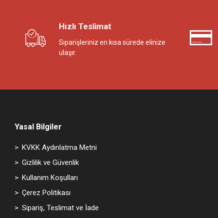
Nilhan Çetin Eron - MATEMATİK
Hızlı Teslimat
İrem Dedeoğlu - MATEMATİK
Durali Çelik - MATEMATİK
Siparişleriniz en kısa sürede elinize
ulaşır.
Kurtuluş İlhan - MATEMATİK
Yasal Bilgiler
KVKK Aydınlatma Metni
Gizlilik ve Güvenlik
Kullanım Koşulları
Çerez Politikası
Sipariş, Teslimat ve İade