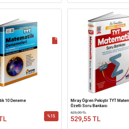
tik 10 Deneme
Miray Öğren Pekiştir TYT Mate
Özetli Soru Bankası
623,00 TL
%15
TL
529,55 TL