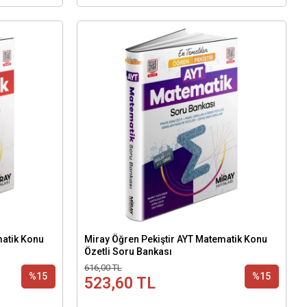
matik Konu
Miray Öğren Pekiştir AYT Matematik Konu
Özetli Soru Bankası
616,00 TL
%15
%15
523,60 TL