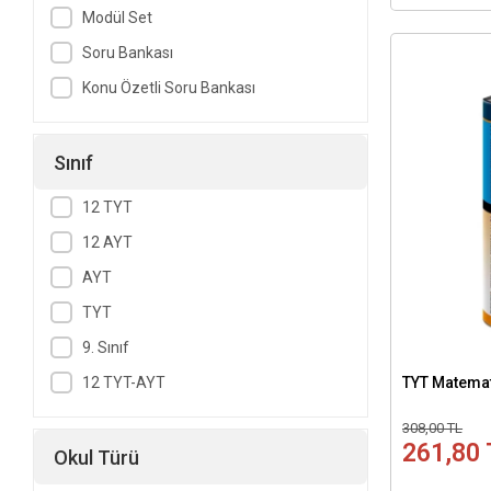
Modül Set
Soru Bankası
Konu Özetli Soru Bankası
Sınıf
12 TYT
12 AYT
AYT
TYT
9. Sınıf
12 TYT-AYT
TYT Matema
308,00 TL
261,80 
Okul Türü