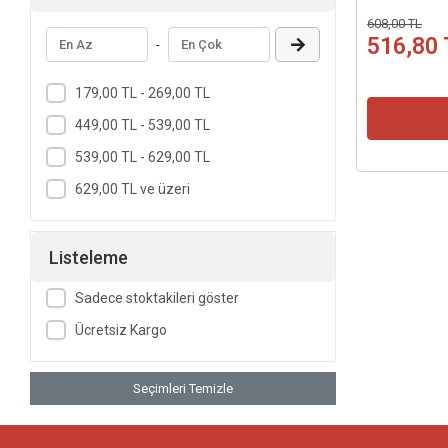
Hamdi Akman - MATEMATİK
608,00 TL
516,80 
-
Hüseyin Kerem Okur - BİYOLOJİ
İlyas Başpınar - MATEMATİK
179,00 TL - 269,00 TL
Mesut Özüdoğru - FİZİK
449,00 TL - 539,00 TL
Nurhan Çoban - MATEMATİK
539,00 TL - 629,00 TL
Onur Boztepe - MATEMATİK
629,00 TL ve üzeri
Özlem Köker - KİMYA
Serdar Şamhal - FİZİK
Listeleme
Sinan Aydın - MATEMATİK
Sadece stoktakileri göster
Yavuz Şen - FİZİK
Ücretsiz Kargo
Erkan Bolat - MATEMATİK
İlhan Beyaztaş - MATEMATİK
Seçimleri Temizle
Murat Beldek - MATEMATİK
Koray Mehter - MATEMATİK