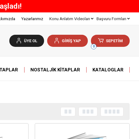
800 TL ve Üzeri Tüm Alışveri
kkımızda
Yazarlarımız
Konu Anlatım Videoları
Başvuru Formları
ÜYE OL
GİRİŞ YAP
SEPETİM
0
ITAPLAR
NOSTALJIK KITAPLAR
KATALOGLAR