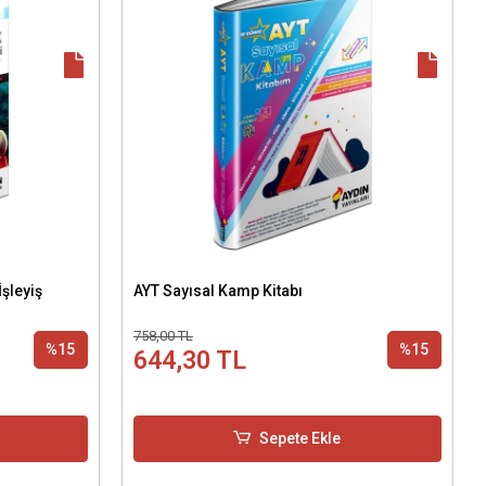
İşleyiş
AYT Sayısal Kamp Kitabı
758,00 TL
%15
%15
644,30 TL
Sepete Ekle