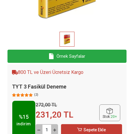
Örnek Sayfalar
800 TL ve Üzeri Ücretsiz Kargo
TYT 3 Fasikül Deneme
(2)
272,00 TL
231,20 TL
%15
Stok:
20+
indirim
Sepete Ekle