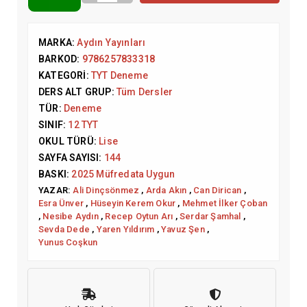
MARKA:
Aydın Yayınları
BARKOD:
9786257833318
KATEGORI:
TYT Deneme
DERS ALT GRUP:
Tüm Dersler
TÜR:
Deneme
SINIF:
12 TYT
OKUL TÜRÜ:
Lise
SAYFA SAYISI:
144
BASKI:
2025 Müfredata Uygun
YAZAR:
Ali Dinçsönmez
,
Arda Akın
,
Can Dirican
,
Esra Ünver
,
Hüseyin Kerem Okur
,
Mehmet İlker Çoban
,
Nesibe Aydın
,
Recep Oytun Arı
,
Serdar Şamhal
,
Sevda Dede
,
Yaren Yıldırım
,
Yavuz Şen
,
Yunus Coşkun