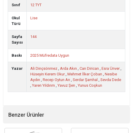
Sınıf
12 TYT
Okul
Lise
Türü
Sayfa
144
Sayısı
Baskı
2025 Müfredata Uygun
Yazar
Ali Dinçsönmez
,
Arda Akın
,
Can Dirican
,
Esra Ünver
,
Hüseyin Kerem Okur
,
Mehmet İlker Çoban
,
Nesibe
Aydın
,
Recep Oytun Arı
,
Serdar Şamhal
,
Sevda Dede
,
Yaren Yıldırım
,
Yavuz Şen
,
Yunus Coşkun
Benzer Ürünler