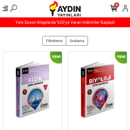
0
er Başladı!
800 TL ve Üzeri Tüm Alışverişlerinizde ÜCR
Filtreleme
Sıralama