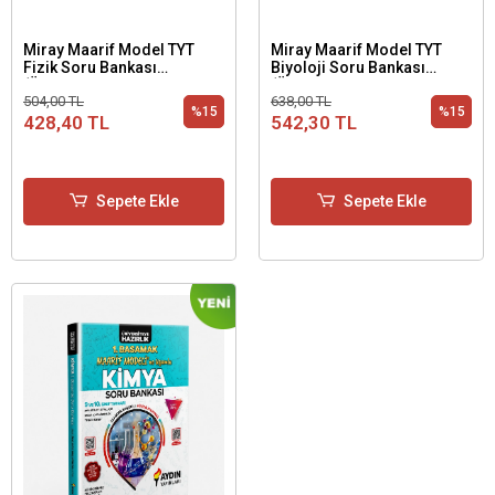
Miray Maarif Model TYT
Miray Maarif Model TYT
Fizik Soru Bankası
Biyoloji Soru Bankası
(Üniversiteye Hazırlık 1.
(Üniversiteye Hazırlık 1.
504,00 TL
638,00 TL
Basamak)
Basamak)
%15
%15
428,40 TL
542,30 TL
Sepete Ekle
Sepete Ekle