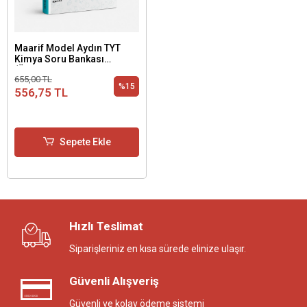
Maarif Model Aydın TYT
Kimya Soru Bankası
(Üniversiteye Hazırlık 1.
655,00 TL
Basamak)
%15
556,75 TL
Sepete Ekle
Hızlı Teslimat
Siparişleriniz en kısa sürede elinize ulaşır.
Güvenli Alışveriş
Güvenli ve kolay ödeme sistemi