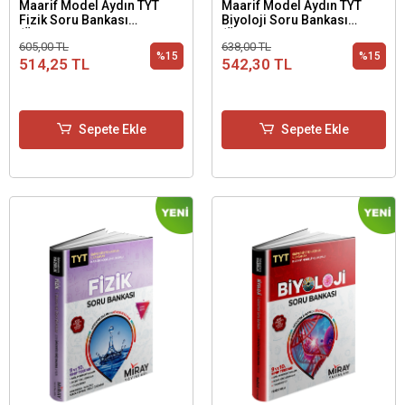
Maarif Model Aydın TYT
Maarif Model Aydın TYT
Fizik Soru Bankası
Biyoloji Soru Bankası
(Üniversiteye Hazırlık 1.
(Üniversiteye Hazırlık 1.
605,00 TL
638,00 TL
Basamak)
Basamak)
%15
%15
514,25 TL
542,30 TL
Sepete Ekle
Sepete Ekle