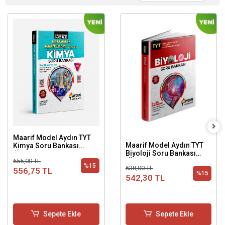
Maarif Model Aydın TYT
Maarif Model Aydın TYT
Kimya Soru Bankası
Biyoloji Soru Bankası
(Üniversiteye Hazırlık 1.
(Üniversiteye Hazırlık 1.
655,00 TL
Basamak)
%15
638,00 TL
Basamak)
556,75 TL
%15
542,30 TL
Sepete Ekle
Sepete Ekle