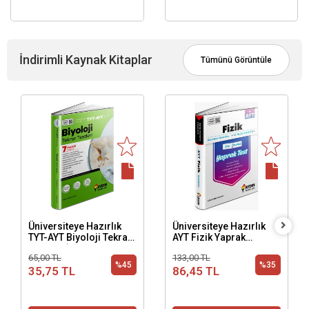
İndirimli Kaynak Kitaplar
Tümünü Görüntüle
Üniversiteye Hazırlık
Üniversiteye Hazırlık
TYT-AYT Biyoloji Tekrar
AYT Fizik Yaprak
Testleri (Kampanyalı
Testleri
65,00 TL
133,00 TL
Ürün)
%45
%35
35,75 TL
86,45 TL