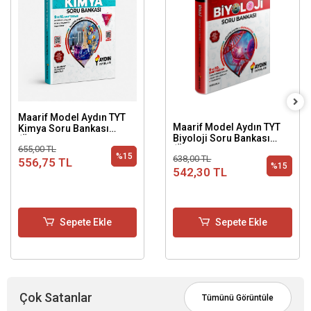
Maarif Model Aydın TYT
Maarif Model Aydın TYT
Kimya Soru Bankası
Biyoloji Soru Bankası
(Üniversiteye Hazırlık 1.
(Üniversiteye Hazırlık 1.
655,00 TL
Basamak)
%15
638,00 TL
Basamak)
556,75 TL
%15
542,30 TL
Sepete Ekle
Sepete Ekle
Çok Satanlar
Tümünü Görüntüle