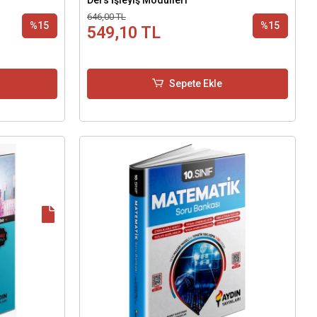
646,00 TL
%15
%15
549,10 TL
Sepete Ekle