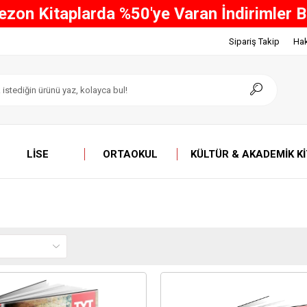
ve Üzeri Tüm Alışverişlerinizde ÜCRETS
Sipariş Takip
Ha
LISE
ORTAOKUL
KÜLTÜR & AKADEMIK K