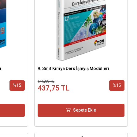
ı
9. Sınıf Kimya Ders İşleyiş Modülleri
515,00 TL
%15
%15
437,75 TL
Sepete Ekle