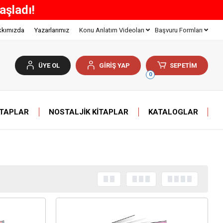
İZ KARGO!
kkımızda
Yazarlarımız
Konu Anlatım Videoları
Başvuru Formları
ÜYE OL
GİRİŞ YAP
SEPETİM
0
ITAPLAR
NOSTALJIK KITAPLAR
KATALOGLAR