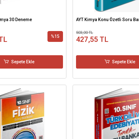
Kimya 30 Deneme
AYT Kimya Konu Özetli Soru Ba
503,00 TL
%15
TL
427,55 TL
Sepete Ekle
Sepete Ekle