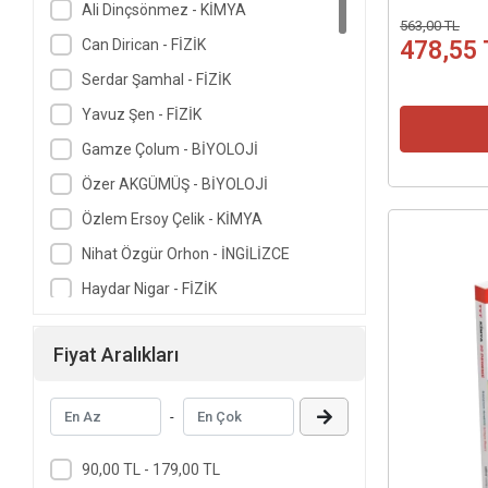
Ali Dinçsönmez - KİMYA
563,00 TL
Can Dirican - FİZİK
478,55 
Serdar Şamhal - FİZİK
Yavuz Şen - FİZİK
Gamze Çolum - BİYOLOJİ
Özer AKGÜMÜŞ - BİYOLOJİ
Özlem Ersoy Çelik - KİMYA
Nihat Özgür Orhon - İNGİLİZCE
Haydar Nigar - FİZİK
Kutay Karakoç - FİZİK
Fiyat Aralıkları
Süleyman Tahancı - FİZİK
Gökhan Özdoğan - MATEMATİK
-
Hasan Numanoğlu - MATEMATİK
Musa Yılmazkaya - MATEMATİK
90,00 TL - 179,00 TL