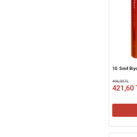
Alper Alkan - MATEMATİK
Eda Akdoğan - FEN BİLİMLERİ
Havvanur Kepir Tekeli - DİN KÜLTÜRÜ
VE AHLAK BİLGİSİ
Tuğba Koçgazi Can - SOSYAL BİLGİLER
İrem Dedeoğlu - MATEMATİK
Durali Çelik - MATEMATİK
Kurtuluş İlhan - MATEMATİK
10. Sınıf Bi
Asiye Ayık - BİYOLOJİ
Nazlı Karaç - BİYOLOJİ
496,00 TL
421,60 
Recep Babutcu - BİYOLOJİ
Hilmi Yıldırım - MATEMATİK
Burhan Sezgin - TÜRKÇE
Emre Gürbüz - TÜRKÇE
Melih Özdamar - TÜRKÇE