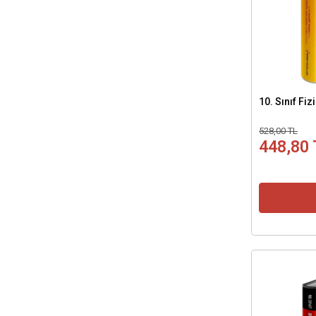
Yeliz Kaplan - KİMYA
Ali Rıza Pekşen - MATEMATİK
Serkan Yaykaşlı - MATEMATİK
Kemal Ataş - FİZİK
Metin Zengin - FİZİK
10. Sınıf Fi
Soner Dalgıç -FİZİK
528,00 TL
Ümit Alkan - FİZİK
448,80 
Selin Candır - KİMYA
Eylem Özcan - FELSEFE
Betül Biberoğlu - MATEMATİK
Müzeyyen Saylam - MATEMATİK
Hamdi Akman - MATEMATİK
Mehmet İlker Çoban - MATEMATİK
Mustafa Yüce - MATEMATİK