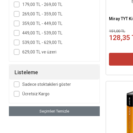
Selim Yüksel - MATEMATİK
179,00 TL - 269,00 TL
Can Turnalı - MATEMATİK
269,00 TL - 359,00 TL
Miray TYT 
Koray Mehter - MATEMATİK
359,00 TL - 449,00 TL
Nesibe Aydın - MATEMATİK
151,00 TL
449,00 TL - 539,00 TL
128,35 
Nilhan Çetin Eron - MATEMATİK
539,00 TL - 629,00 TL
Onur Boztepe - MATEMATİK
629,00 TL ve üzeri
Sinan Aydın - MATEMATİK
Ahmet Enes Budak - FELSEFE
Listeleme
Uygur Melek - FELSEFE
Sadece stoktakileri göster
Ferahnur Havva Akbaş - KİMYA
Ücretsiz Kargo
Mehmet Sağ - KİMYA
Özlem Köker - KİMYA
Seçimleri Temizle
Şeyma Gündüz - KİMYA
Taha Yılmaz - KİMYA