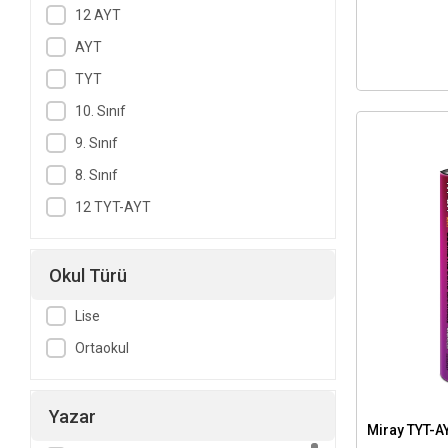
12 AYT
AYT
TYT
10. Sınıf
9. Sınıf
8. Sınıf
12 TYT-AYT
Okul Türü
Lise
Ortaokul
Yazar
Miray TYT-A