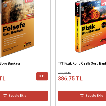
 Soru Bankası
TYT Fizik Konu Özetli Soru Ban
455,00 TL
%15
TL
386,75 TL
Sepete Ekle
Sepete Ekle